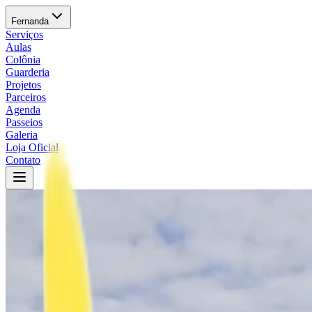
Fernanda
Serviços
Aulas
Colônia
Guarderia
Projetos
Parceiros
Agenda
Passeios
Galeria
Loja Oficial
Contato