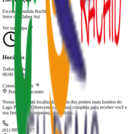
Escola Fernanda Rachid
Setor de Clubes Sul
Ver no Mapa
Horários
Todos os dias
06:00 às 18:00
Consultar Vagas
Ponto de Encontro
Nossa escola está localizada em um dos pontos mais bonitos do
Lago Paranoá. Oferecemos estrutura completa para receber você e
sua família com segurança e conforto.
(61) 99967-4507